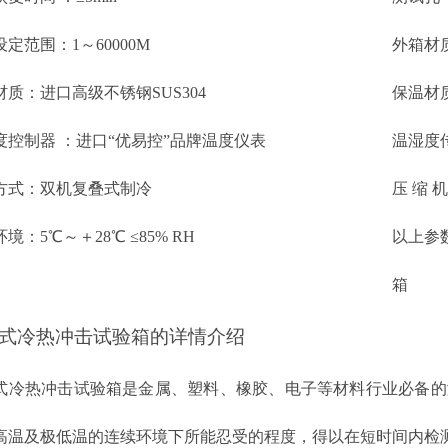
设定范围：
1～60000M
外箱材
材质：
进口高级不锈钢SUS304
保温材
度控制器 ：
进口“优易控”品牌温度仪表
温湿度
方式：
双机复叠式制冷
压 缩 
环境：
5℃～＋28℃ ≤85% RH
以上参
箱
式冷热冲击试验箱的详情介绍
式冷热冲击试验箱是金属、塑料、橡胶、电子等材料行业必备的
高温及极低温的连续环境下所能忍受的程度，得以在短时间内检