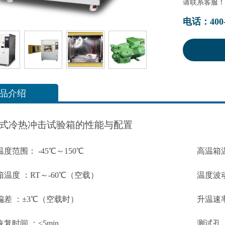
请联系客服！
电话：400-1
品介绍
式冷热冲击试验箱的性能与配置
温度范围：
-45℃～150℃
高温箱
箱温度 ：
RT～-60℃（空载）
温度波
偏差 ：
±3℃（空载时）
升温速率
恢复时间 ：
≤5min
测试孔 