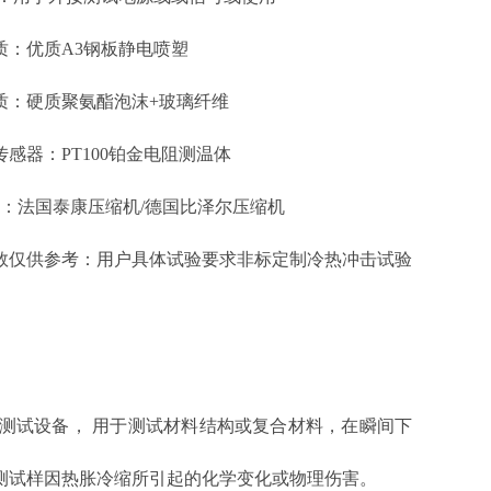
质：
优质A3钢板静电喷塑
质：
硬质聚氨酯泡沫+玻璃纤维
传感器：
PT100铂金电阻测温体
机：
法国泰康压缩机/德国比泽尔压缩机
数仅供参考：
用户具体试验要求非标定制冷热冲击试验
测试设备， 用于测试材料结构或复合材料，在瞬间下
测试样因热胀冷缩所引起的化学变化或物理伤害。