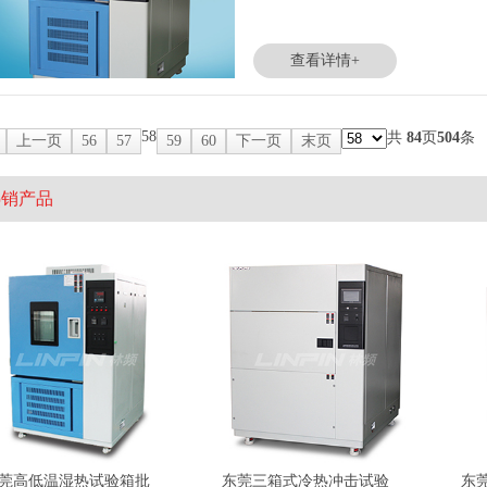
查看详情+
58
共
84
页
504
条
上一页
56
57
59
60
下一页
末页
热销产品
莞高低温湿热试验箱批
东莞三箱式冷热冲击试验
东