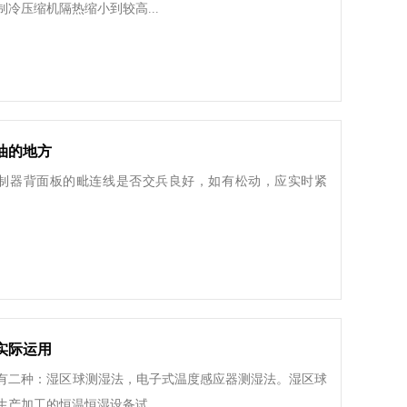
冷压缩机隔热缩小到较高...
油的地方
控制器背面板的毗连线是否交兵良好，如有松动，应实时紧
实际运用
有二种：湿区球测湿法，电子式温度感应器测湿法。湿区球
产加工的恒温恒湿设备试...